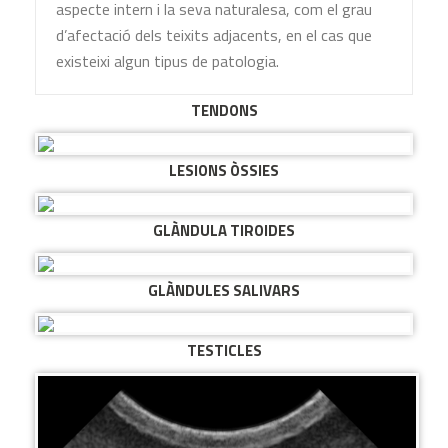
aspecte intern i la seva naturalesa, com el grau
d’afectació dels teixits adjacents, en el cas que
existeixi algun tipus de patologia.
TENDONS
LESIONS ÒSSIES
GLÀNDULA TIROIDES
GLÀNDULES SALIVARS
TESTICLES